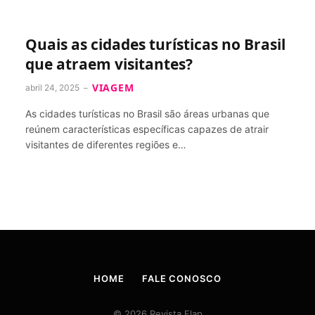
Quais as cidades turísticas no Brasil
que atraem visitantes?
VIAGEM
abril 24, 2025
As cidades turísticas no Brasil são áreas urbanas que
reúnem características específicas capazes de atrair
visitantes de diferentes regiões e…
HOME
FALE CONOSCO
© 2026 Revista Flap