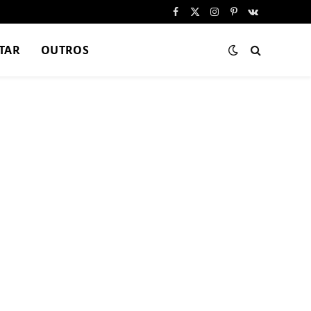
Facebook
X
Instagram
Pinterest
VKontakte
(Twitter)
TAR
OUTROS