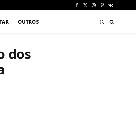
Facebook
X
Instagram
Pinterest
VKontakte
(Twitter)
TAR
OUTROS
o dos
a